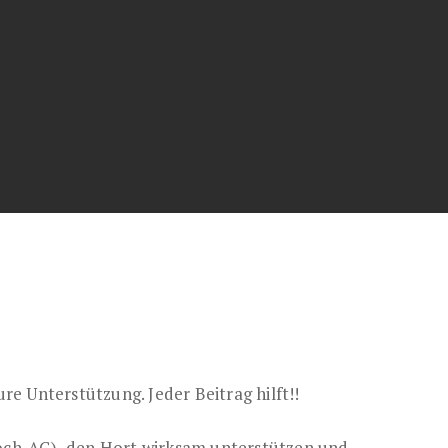
e Unterstützung. Jeder Beitrag hilft!!
Koch-AG), den Hort wirksam unterstützen und