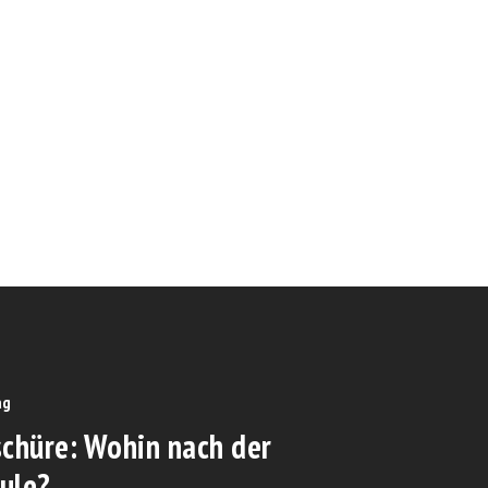
ag
schüre: Wohin nach der
ule?