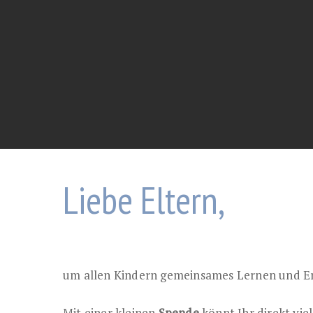
Liebe Eltern,
um allen Kindern gemeinsames Lernen und Erle
Mit einer kleinen
Spende
könnt Ihr direkt vie