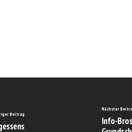
Nächster Beitr
riger Beitrag
Info-Bro
gessens
Grundsch