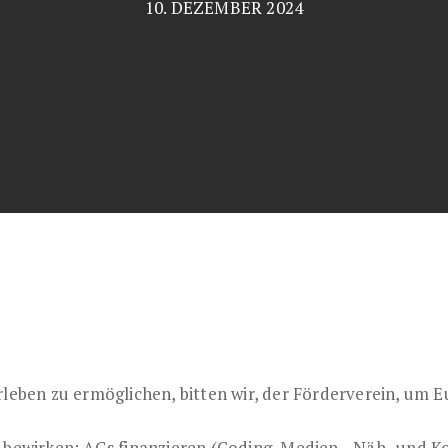
10. DEZEMBER 2024
ben zu ermöglichen, bitten wir, der Förderverein, um Eur
l bewirken: AGs finanzieren (Coding, Medien-, Näh- und 