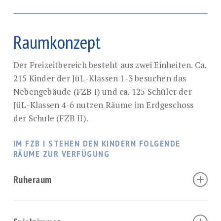
Raumkonzept
Der Freizeitbereich besteht aus zwei Einheiten. Ca.
215 Kinder der JüL-Klassen 1-3 besuchen das
Nebengebäude (FZB I) und ca. 125 Schüler der
JüL-Klassen 4-6 nutzen Räume im Erdgeschoss
der Schule (FZB II).
IM FZB I STEHEN DEN KINDERN FOLGENDE
RÄUME ZUR VERFÜGUNG
Ruheraum
Als Ruhe-Insel im lauten Alltag findet sich hier
Raum und Zeit für Entspannung und Besinnung,