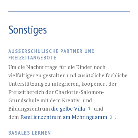
die Kinder des FZB II auf einem vom Hort
Bauwagen stehen diese jeweils nur den Jungen
die Kinder der 4. bis 6. Klassen genutzt als auch als
einsehbaren Bereich des Schulhofs ohne direkte
und den Mädchen zur Verfügung.
zusätzliche temporäre Spielfläche mit
Beaufsichtigung spielen.
Tischtennisplatte oder ähnlichen Spielgeräten.
Sonstiges
AUSSERSCHULISCHE PARTNER UND F
REIZEITANGEBOTE
Um die Nachmittage für die Kinder noch
vielfältiger zu gestalten und zusätzliche fachliche
Unterstützung zu integrieren, kooperiert der
Freizeitbereich der Charlotte-Salomon-
Grundschule mit dem Kreativ- und
Bildungszentrum
die gelbe Villa
und
dem
Familienzentrum am Mehringdamm
.
BASALES LERNEN