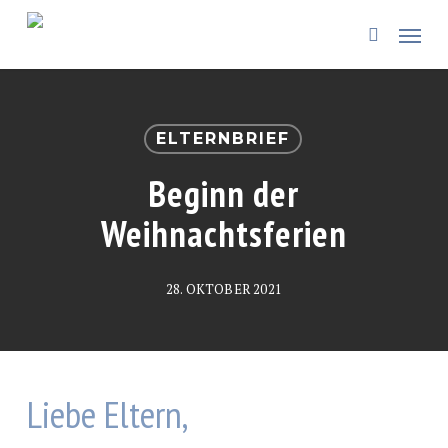
Skip
Menü
to
search
main
content
ELTERNBRIEF
Beginn der
Weihnachtsferien
28. OKTOBER 2021
Liebe Eltern,