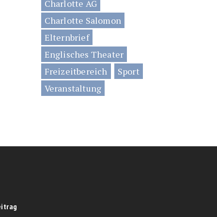
Charlotte AG
Charlotte Salomon
Elternbrief
Englisches Theater
Freizeitbereich
Sport
Veranstaltung
eitrag