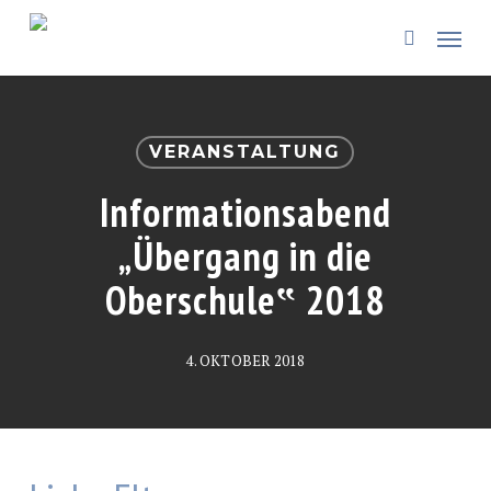
Skip
Menü
to
search
main
content
VERANSTALTUNG
Informationsabend
„Übergang in die
Oberschule‟ 2018
4. OKTOBER 2018