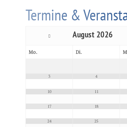
Termine & Veranst
August
2026
Mo.
Di.
M
3
4
10
11
17
18
24
25