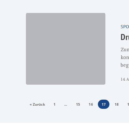
Drumbo
Cup
SPO
2018:
Dr
Glückwun
Mädchen!
Zum
kon
beg
14. A
« Zurück
1
…
15
16
17
18