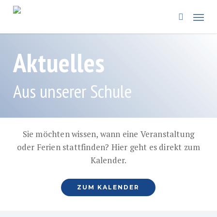
Skip
Menü
to
search
main
content
Aktuelles
Aus unserer Schule
Sie möchten wissen, wann eine Veranstaltung
oder Ferien stattfinden? Hier geht es direkt zum
Kalender.
ZUM KALENDER