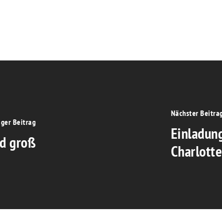
Nächster Beitra
iger Beitrag
Einladun
nd groß
Charlott