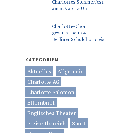
Charlottes Sommerfest
am 3.7. ab 15 Uhr
Charlotte-Chor
gewinnt beim 4.
Berliner Schulchorpreis
KATEGORIEN
Aktuelles
Allgemein
Charlotte AG
Charlotte Salomon
Elternbrief
Englisches Theater
Freizeitbereich
Sport