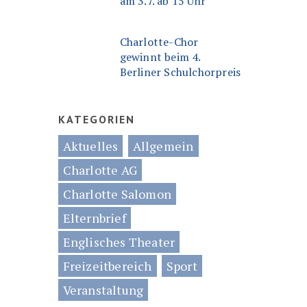
am 3.7. ab 15 Uhr
Charlotte-Chor
gewinnt beim 4.
Berliner Schulchorpreis
KATEGORIEN
Aktuelles
Allgemein
Charlotte AG
Charlotte Salomon
Elternbrief
Englisches Theater
Freizeitbereich
Sport
Veranstaltung