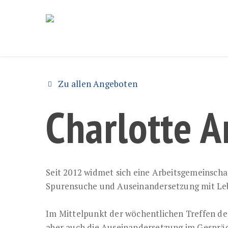
Skip
to
main
content
Zu allen Angeboten
Charlotte A
Seit 2012 widmet sich eine Arbeitsgemeinschaft
Spurensuche und Auseinandersetzung mit Le
Im Mittelpunkt der wöchentlichen Treffen der
aber auch die Auseinandersetzung im Gesprä